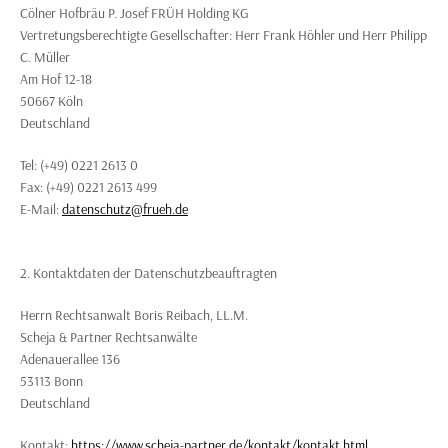
Cölner Hofbräu P. Josef FRÜH Holding KG
Vertretungsberechtigte Gesellschafter: Herr Frank Höhler und Herr Philipp
C. Müller
Am Hof 12-18
50667 Köln
Deutschland
Tel: (+49) 0221 2613 0
Fax: (+49) 0221 2613 499
E-Mail:
datenschutz@frueh.de
2. Kontaktdaten der Datenschutzbeauftragten
Herrn Rechtsanwalt Boris Reibach, LL.M.
Scheja & Partner Rechtsanwälte
Adenauerallee 136
53113 Bonn
Deutschland
Kontakt:
https://www.scheja-partner.de/kontakt/kontakt.html