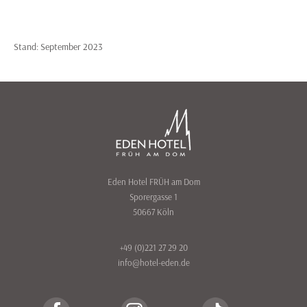
Stand: September 2023
Eden Hotel FRÜH am Dom
Sporergasse 1
50667 Köln
+49 (0)221 27 29 20
info@hotel-eden.de