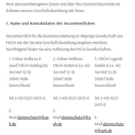
Ihrer personenbezogenen Daten und über Ihre Datenschutzrechte im
Rahmen unserer Geschäftsbeziehung mit Ihnen.
1. Name und Kontaktdaten des Verantwortlichen
Verantwortlich für die Datenverarbeitung ist diejenige Gesellschaft von
FRÜH mit der Sie eine Geschäftsbeziehung eingehen möchten.
Nachfolgend finden Sie eine Auflistung derFRÜH Gesellschaften:
1. Cölner Hofbräu P.
2. Cölner Hofbräu
3. FRÜH Logistik
Josef FRÜH Holding KG
FRÜH GmbH & Co. KG
GmbH & Co. KG
Am Hof 12-18
Am Hof 12-18
Am Hof 12-18
50667 Köln
50667 Köln
50667 Köln
Deutschland
Deutschland
Deutschland
Tel: (+49) 0221-2613-0
Tel: (+49) 0221-2613-0
Tel: (+49) 0221-
2613-0
E-
E-
Mail:
datenschutz@frue
Mail:
datenschutz@fru
E-
h.de
eh.de
Mail:
datenschutz
@frueh.de